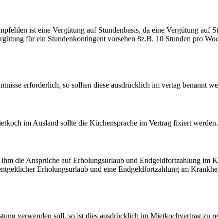
mpfehlen ist eine Vergütung auf Stundenbasis, da eine Vergütung auf Stu
e Vergütung für ein Stundenkontingent vorsehen 8z.B. 10 Stunden pro Woc
tnisse erforderlich, so sollten diese ausdrücklich im vertag benannt w
ietkoch im Ausland sollte die Küchensprache im Vertrag fixiert werden.
n ihm die Ansprüche auf Erholungsurlaub und Endgeldfortzahlung im Kra
entgeltlicher Erholungsurlaub und eine Endgeldfortzahlung im Krankheit
stung verwenden soll, so ist dies ausdrücklich im Mietkochvertrag zu r