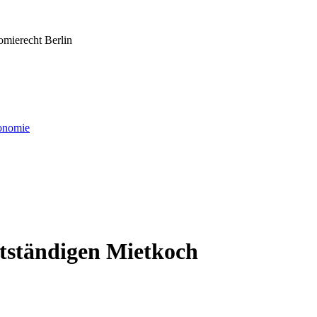
omierecht Berlin
ronomie
stständigen Mietkoch