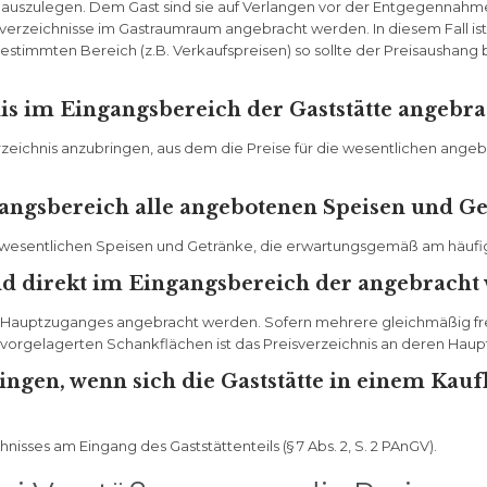
n auszulegen. Dem Gast sind sie auf Verlangen vor der Entgegennahme
verzeichnisse im Gastraumraum angebracht werden. In diesem Fall ist 
estimmten Bereich (z.B. Verkaufspreisen) so sollte der Preisaushan
nis im Eingangsbereich der Gaststätte angebr
rzeichnis anzubringen, aus dem die Preise für die wesentlichen angeb
angsbereich alle angebotenen Speisen und Ge
 wesentlichen Speisen und Getränke, die erwartungsgemäß am häufigs
nd direkt im Eingangsbereich der angebracht
des Hauptzuganges angebracht werden. Sofern mehrere gleichmäßig fre
 vorgelagerten Schankflächen ist das Preisverzeichnis an deren Hau
ringen, wenn sich die Gaststätte in einem Ka
isses am Eingang des Gaststättenteils (§ 7 Abs. 2, S. 2 PAnGV).