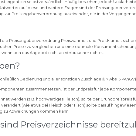
ist eigentlich selbstverständlich. Häufig bestehen jedoch Unklarheite
Antworten auf diese und weitere Fragen sind der Preisangabenverord
ug zur Preisangabenverordnung auseinander, die in der Vergangenh
l die Preisangabenverordnung Preiswahrheit und Preisklarheit sicher
aucher, Preise zu vergleichen und eine optimale Konsumentscheidung
 wenn sich das Angebot nicht an Verbraucher richtet.
eben?
schließlich Bedienung und aller sonstigen Zuschläge (§ 7 Abs. 5 PAnGV)
 Komponenten zusammensetzen, ist der Endpreis für jede Komponent
net werden (z.B. hochwertiges Fleisch), sollte der Grundpreispreis
 verändert (wie etwa bei Fleisch oder Fisch) sollte darauf hingewies
ung zu Abweichungen kommen kann.
ind Preisverzeichnisse bereitzu