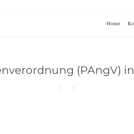
Home
Ko
enverordnung (PAngV) in

