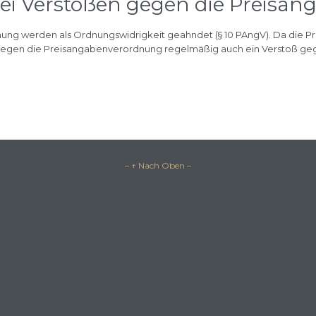
ei Verstößen gegen die Preisa
ng werden als Ordnungswidrigkeit geahndet (§ 10 PAngV). Da die 
oß gegen die Preisangabenverordnung regelmäßig auch ein Verstoß 
– ↑ Nach Oben –