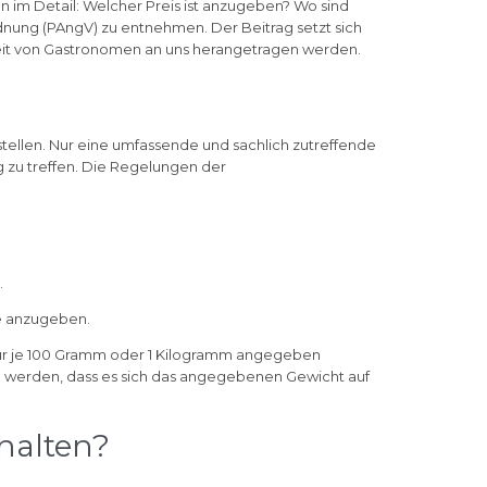
n im Detail: Welcher Preis ist anzugeben? Wo sind
nung (PAngV) zu entnehmen. Der Beitrag setzt sich
eit von Gastronomen an uns herangetragen werden.
stellen. Nur eine umfassende und sachlich zutreffende
 zu treffen. Die Regelungen der
.
e anzugeben.
 für je 100 Gramm oder 1 Kilogramm angegeben
en werden, dass es sich das angegebenen Gewicht auf
halten?