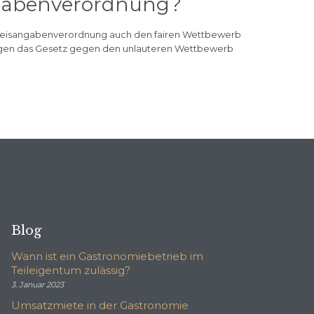
ngabenverordnung?
Preisangabenverordnung auch den fairen Wettbewerb
gegen das Gesetz gegen den unlauteren Wettbewerb
Blog
Wann ist ein Gastronomiebetrieb im
Teileigentum zulässig?
3. Januar 2023
Umsatzmiete in der Gastronomie